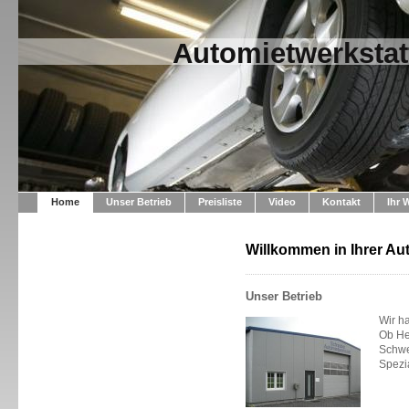
Automietwerkstat
Home
Unser Betrieb
Preisliste
Video
Kontakt
Ihr 
Willkommen in Ihrer Au
Unser Betrieb
Wir h
Ob He
Schwe
Spezi