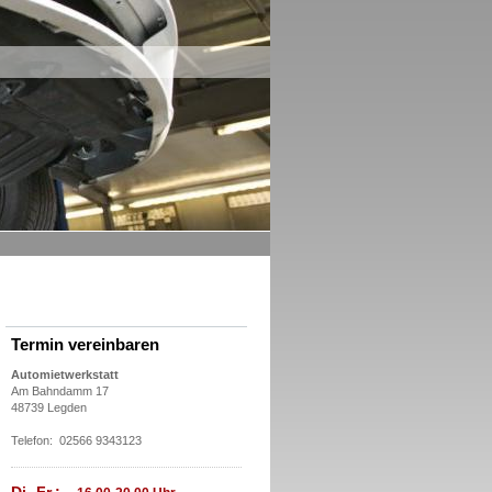
Termin vereinbaren
Automietwerkstatt
Am Bahndamm 17
48739 Legden
Telefon: 02566 9343123