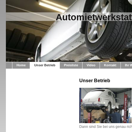
Automietwerkstat
Home
Unser Betrieb
Preisliste
Video
Kontakt
Ihr 
Unser Betrieb
Dann sind Sie bei uns genau rich