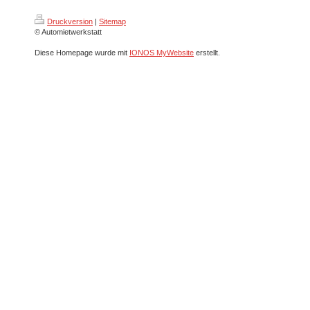
Druckversion
|
Sitemap
© Automietwerkstatt
Diese Homepage wurde mit
IONOS MyWebsite
erstellt.